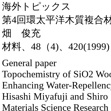
海外トピックス
第4回環太平洋木質複合
畑 俊充
材料、48（4)、420(1999)
General paper
Topochemistry of SiO2 Woo
Enhancing Water-Repellenc
Hisashi Miyafuji and Shiro
Materials Science Research 