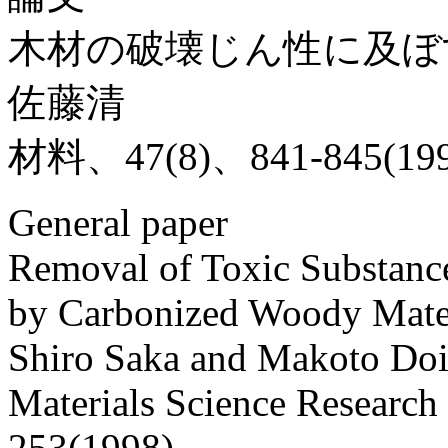
木材の破壊じん性に及ぼ
佐藤清
材料、47(8)、841-845(19
General paper
Removal of Toxic Substanc
by Carbonized Woody Mater
Shiro Saka and Makoto Do
Materials Science Research 
253(1998)