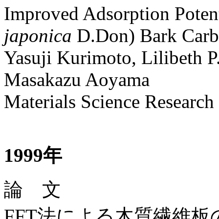
Improved Adsorption Poten
japonica
D.Don) Bark Carbo
Yasuji Kurimoto, Lilibeth P
Masakazu Aoyama
Materials Science Research 
1999年
論 文
FFT法による木質繊維板