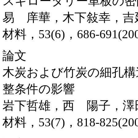
スギロータリー単板の密
易 庠華，木下敍幸，吉
材料，53(6)，686-691(200
論文
木炭および竹炭の細孔構
整条件の影響
岩下哲雄，西 陽子，澤
材料，53(7)，818-825(200