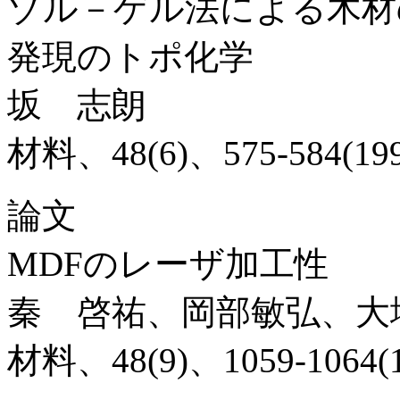
ゾル－ゲル法による木材
発現のトポ化学
坂 志朗
材料、48(6)、575-584(199
論文
MDFのレーザ加工性
秦 啓祐、岡部敏弘、大
材料、48(9)、1059-1064(1