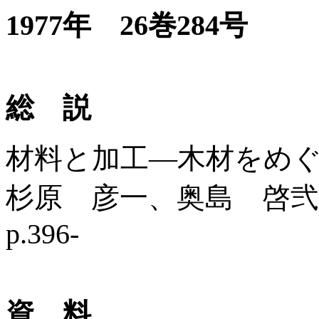
1977年 26巻284号
総 説
材料と加工―木材をめ
杉原 彦一、奥島 啓弐
p.396-
資 料