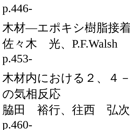
p.446-
木材―エポキシ樹脂接
佐々木 光、P.F.Walsh
p.453-
木材内における２、４
の気相反応
脇田 裕行、往西 弘次
p.460-