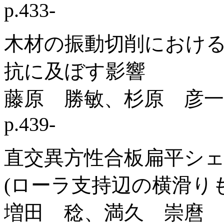
p.433-
木材の振動切削におけ
抗に及ぼす影響
藤原 勝敏、杉原 彦一
p.439-
直交異方性合板扁平シ
(ローラ支持辺の横滑り
増田 稔、満久 崇麿