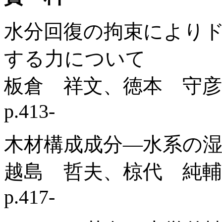
水分回復の拘束により
する力について
板倉 祥文、徳本 守彦
p.413-
木材構成成分―水系の
越島 哲夫、椋代 純輔
p.417-