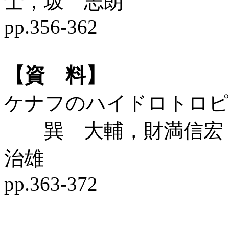
士，坂 志朗
pp.356-362
【資 料】
ケナフのハイドロトロピ
巽 大輔，財満信宏，
治雄
pp.363-372