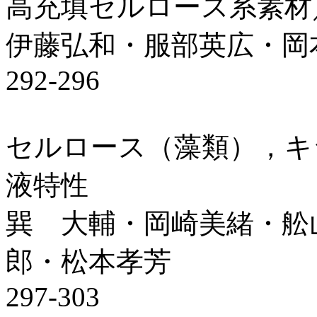
高充填セルロース系素材
伊藤弘和・服部英広・岡
292-296
セルロース（藻類），キ
液特性
巽 大輔・岡崎美緒・舩
郎・松本孝芳
297-303